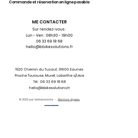
Commande et réservation en ligne possible
ME CONTACTER
Sur rendez-vous :
Lun - Ven : 08h30 - 19h00
06 33 69 18 68
hello@bbikesolutions.fr
1520 Chemin du Tucaut,
31600 Eaunes
Proche Toulouse, Muret, Labarthe s/Lèze
Tél :
06 33 69 18 68
hello@bbikesolutions.fr
© 2023 par bbikesolutions -
Mentions légales
Merci à :